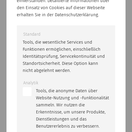
einverstanden. Detaillierte Informationen über
den Einsatz von Cookies auf dieser Webseite
erhalten Sie in der Datenschutzerklärung.
Standard
Tools, die wesentliche Services und
Funktionen ermöglichen, einschließlich
Identitätsprüfung, Servicekontinuität und
Standortsicherheit. Diese Option kann
BCDK SOLID
nicht abgelehnt werden.
Professional drill bit for reinforced concrete
with medium-hard aggregates and low to
Analytik
medium reinforcement.
Tools, die anonyme Daten über
Website-Nutzung und -Funktionalität
sammeln. Wir nutzen die
Erkenntnisse, um unsere Produkte,
Dienstleistungen und das
Benutzererlebnis zu verbessern.