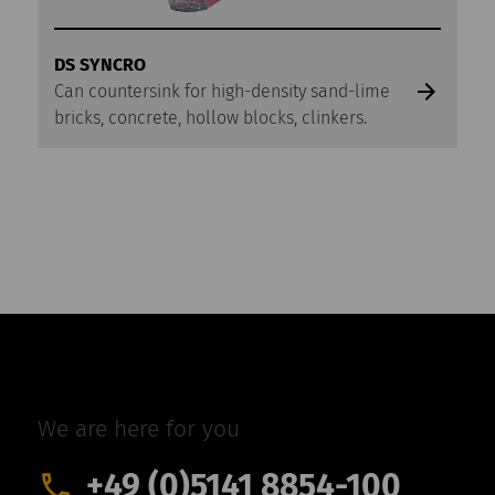
DS SYNCRO
Can countersink for high-density sand-lime
bricks, concrete, hollow blocks, clinkers.
We are here for you
+49 (0)5141 8854-100