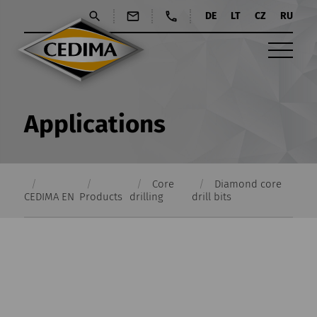
DE
LT
CZ
RU
Applications
Core
Diamond core
CEDIMA EN
Products
drilling
drill bits