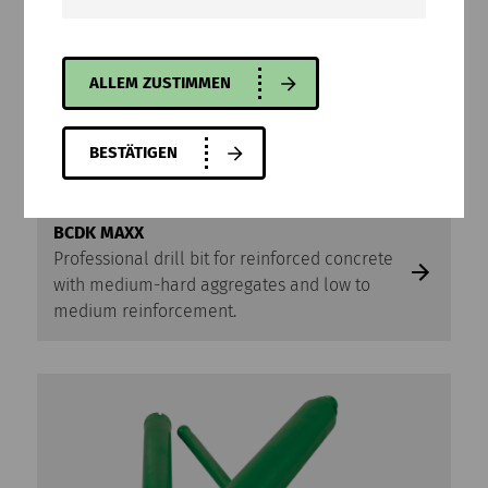
ALLEM ZUSTIMMEN
BESTÄTIGEN
BCDK MAXX
Professional drill bit for reinforced concrete
with medium-hard aggregates and low to
medium reinforcement.