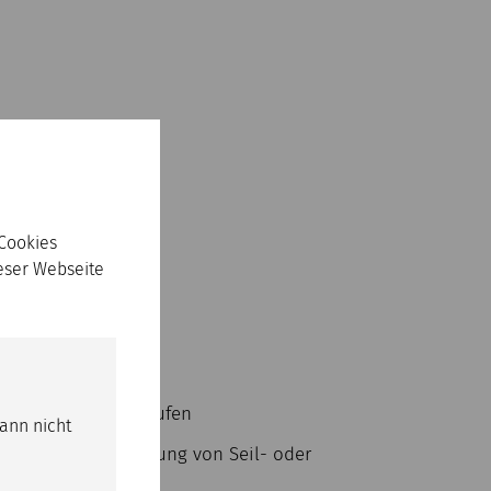
 Cookies
ieser Webseite
 von drei Ölkreisläufen
kann nicht
 für Vorschubsteuerung von Seil- oder