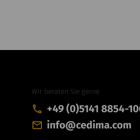
CEDIMA Celle
Wir beraten Sie gerne
+49 (0)5141 8854-10
info@cedima.com