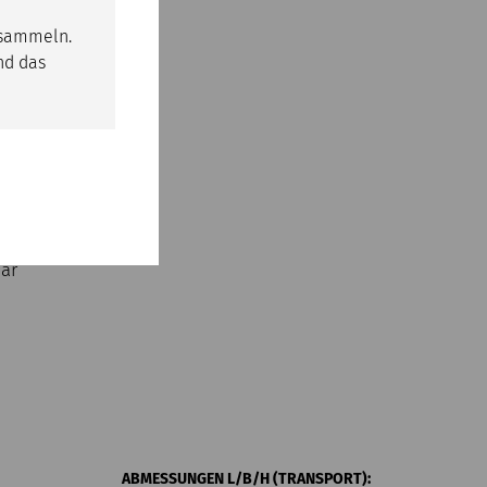
 sammeln.
nd das
Strom)
bar
ABMESSUNGEN L/B/H (TRANSPORT):