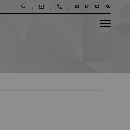
EN
LT
CZ
RU