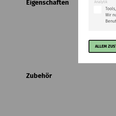
Eigenschaften
Analytik
Tools
Wir n
Benut
ALLEM ZU
Zubehör