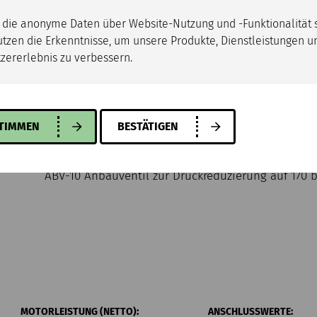
Abnehmbarer Elektromotor für leichten Transport
, die anonyme Daten über Website-Nutzung und -Funktionalität
utzen die Erkenntnisse, um unsere Produkte, Dienstleistungen u
Automatischer Sanftanlauf
zererlebnis zu verbessern.
Doppelte aktive Motorüberwachung (Temperatur /
STIMMEN
BESTÄTIGEN
ABV-10 Anbauventil zur Druckreduzierung auf 170 
MOTORLEISTUNG (NETTO):
ANSCHLUSSWERTE: