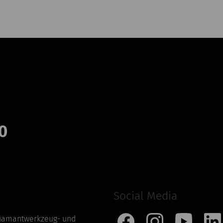
0
Social Media
iamantwerkzeug- und