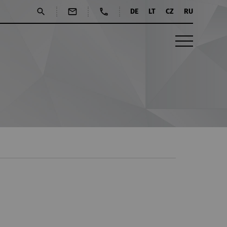
DE
LT
CZ
RU