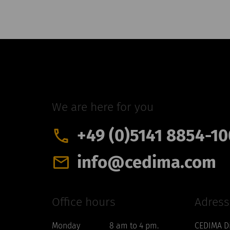
CEDIMA Celle
We are here for you
+49 (0)5141 8854-10
info@cedima.com
Office hours
Adress
n
Monday
8 am to 4 pm.
CEDIMA D