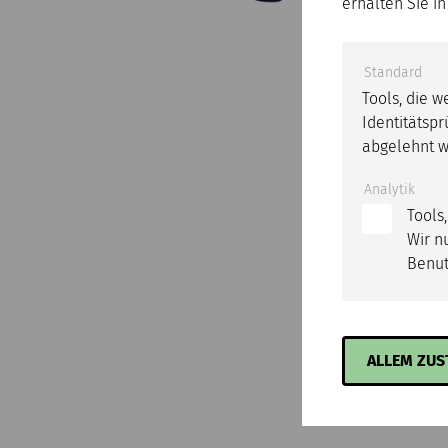
erhalten Sie i
Standard
Tools, die 
Identitätspr
abgelehnt w
Analytik
Tools
Wir n
Benut
ALLEM ZU