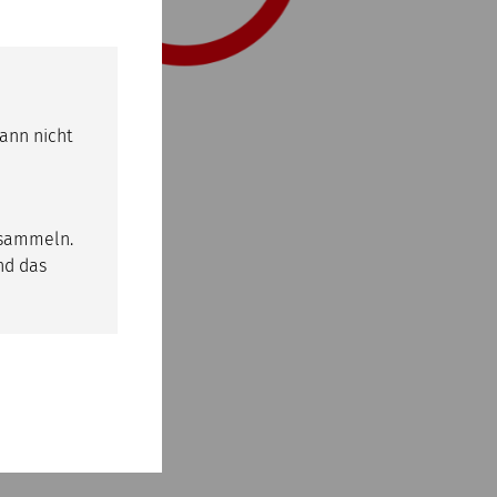
kann nicht
 sammeln.
nd das