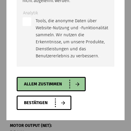
nicht abgelehnt werden.
265 mm
Analytik
Tools, die anonyme Daten über
MAX. SAW BLADE Ø:
Website-Nutzung und -Funktionalität
650 mm
sammeln. Wir nutzen die
Erkenntnisse, um unsere Produkte,
MIN. SAW BLADE Ø:
Dienstleistungen und das
500 mm
Benutzererlebnis zu verbessern.
MAX. CUTTING LENGTH:
700 mm
ALLEM ZUSTIMMEN
BORE HOLE OF BLADE:
BESTÄTIGEN
25.4 mm
MOTOR OUTPUT (NET):