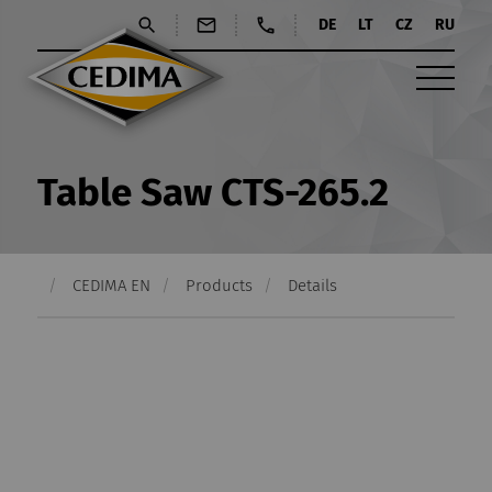
DE
LT
CZ
RU
Table Saw CTS-265.2
CEDIMA EN
Products
Details