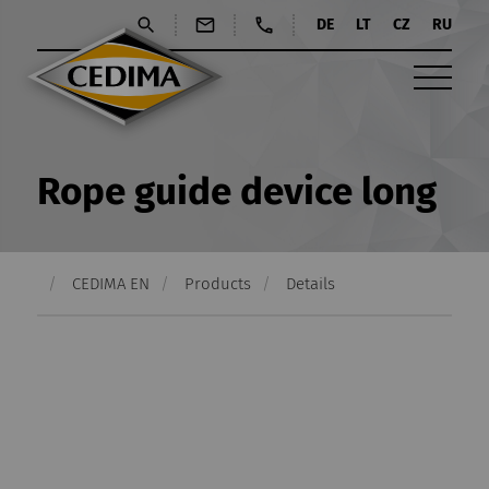
DE
LT
CZ
RU
Rope guide device long
CEDIMA EN
Products
Details