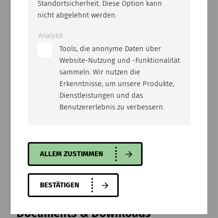
Standortsicherheit. Diese Option kann
nicht abgelehnt werden.
Technical specifications
Analytik
Tools, die anonyme Daten über
DIMENSIONS L/W/H (TRANSPORT):
Website-Nutzung und -Funktionalität
1143 x 270 x 75
sammeln. Wir nutzen die
Erkenntnisse, um unsere Produkte,
WEIGHT:
Dienstleistungen und das
12.1 kg
Benutzererlebnis zu verbessern.
USE WITH:
All CSA
ALLEM ZUSTIMMEN
BESTÄTIGEN
Documents & Downloads